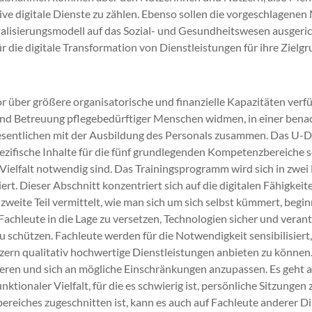
tive digitale Dienste zu zählen. Ebenso sollen die vorgeschlagen
lisierungsmodell auf das Sozial- und Gesundheitswesen ausgerich
 die digitale Transformation von Dienstleistungen für ihre Zielg
 über größere organisatorische und finanzielle Kapazitäten verfüg
 und Betreuung pflegebedürftiger Menschen widmen, in einer benac
sentlichen mit der Ausbildung des Personals zusammen. Das U-Dig
zifische Inhalte für die fünf grundlegenden Kompetenzbereiche sc
ielfalt notwendig sind. Das Trainingsprogramm wird sich in zwei 
iert. Dieser Abschnitt konzentriert sich auf die digitalen Fähigke
zweite Teil vermittelt, wie man sich um sich selbst kümmert, beg
 Fachleute in die Lage zu versetzen, Technologien sicher und vera
u schützen. Fachleute werden für die Notwendigkeit sensibilisiert
qualitativ hochwertige Dienstleistungen anbieten zu können. Zie
isieren und sich an mögliche Einschränkungen anzupassen. Es geh
nktionaler Vielfalt, für die es schwierig ist, persönliche Sitzun
ereiches zugeschnitten ist, kann es auch auf Fachleute anderer D