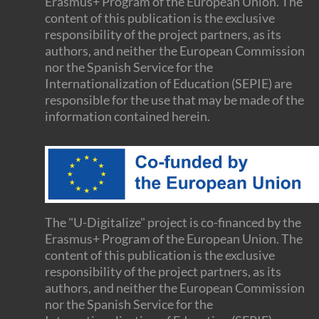
Erasmus+ Program of the European Union. The
content of this publication is the exclusive
responsibility of the project partners, as its
authors, and neither the European Commission
nor the Spanish Service for the
Internationalization of Education (SEPIE) are
responsible for the use that may be made of the
information contained herein.
The "U-Digitalize" project is co-financed by the
Erasmus+ Program of the European Union. The
content of this publication is the exclusive
responsibility of the project partners, as its
authors, and neither the European Commission
nor the Spanish Service for the