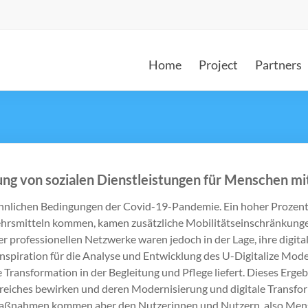
Home
Project
Partners
rung von sozialen Dienstleistungen für Menschen mit
öhnlichen Bedingungen der Covid-19-Pandemie. Ein hoher Prozents
kehrsmitteln kommen, kamen zusätzliche Mobilitätseinschränkun
rer professionellen Netzwerke waren jedoch in der Lage, ihre digi
spiration für die Analyse und Entwicklung des U-Digitalize Modell
e Transformation in der Begleitung und Pflege liefert. Dieses Er
reiches bewirken und deren Modernisierung und digitale Transfor
e Maßnahmen kommen aber den Nutzerinnen und Nutzern, also Mensc