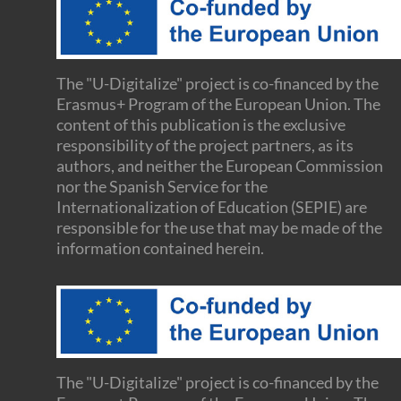
The "U-Digitalize" project is co-financed by the
Erasmus+ Program of the European Union. The
content of this publication is the exclusive
responsibility of the project partners, as its
authors, and neither the European Commission
nor the Spanish Service for the
Internationalization of Education (SEPIE) are
responsible for the use that may be made of the
information contained herein.
The "U-Digitalize" project is co-financed by the