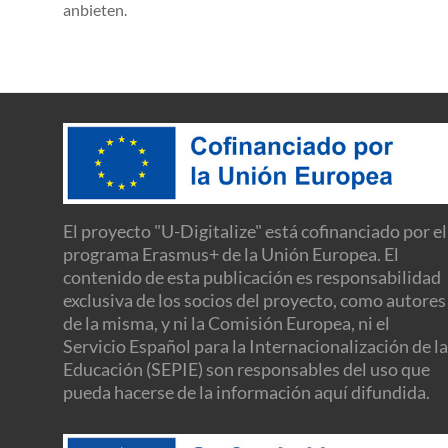
anbieten.
El proyecto "U-Digitalize" está cofinanciado por el
programa Erasmus+ de la Unión Europea. El
contenido de esta publicación es responsabilidad
exclusiva de los socios del proyecto, como autores
de la misma, y ni la Comisión Europea, ni el
Servicio Español para la Internacionalización de la
Educación (SEPIE) son responsables del uso que
pueda hacerse de la información aquí difundida.