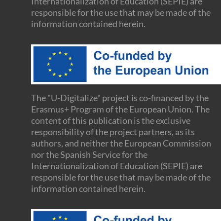
Internationalization of Education (SEPIE) are
responsible for the use that may be made of the
information contained herein.
The "U-Digitalize" project is co-financed by the
Erasmus+ Program of the European Union. The
content of this publication is the exclusive
responsibility of the project partners, as its
authors, and neither the European Commission
nor the Spanish Service for the
Internationalization of Education (SEPIE) are
responsible for the use that may be made of the
information contained herein.