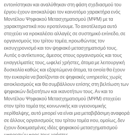
εντοπίστηκαν και αναλύθηκαν στη φάση σχεδιασμού του
έργου έχουν αποκαλύψει τον καινοτόμο χαρακτήρα ενός
Μοντέλου Ψηφιακού Μετασχηματισμού (ΜΨΜ) με τα
χαρακτηριστικά που προτείνουμε. Το αποτέλεσμα αυτό
στοχεύει να προκαλέσει αλλαγές σε συστημικό επίπεδο, σε
οργανισμούς του τρίτου τομέα, προωθώντας τον
εκσυγχρονισμό και τον ψηφιακό μετασχηματισμό τους.
Αυτός ο αντίκτυπος, άμεσος στους οργανισμούς και τους
επαγγελματίες τους, ωφελεί χρήστες, άτομα με λειτουργική
δυσκολία καθώς και εξαρτώμενα άτομα, τα οποία θα έχουν
την ευκαιρία να βασίζονται σε ψηφιακές υπηρεσίες χωρίς
αποκλεισμούς και θα συμβάλλουν επίσης στη βελτίωση των
ψηφιακών δεξιοτήτων και ικανοτήτων τους. Αν και το
Μοντέλου Ψηφιακού Μετασχηματισμού (ΜΨΜ) στοχεύει
στον τρίτο τομέα της κοινωνικής και υγειονομικής
περίθαλψης, αυτό μπορεί να είναι μια μεταβιβάσιμη αναφορά
σε άλλους οργανισμούς του τρίτου τομέα που, ομοίως, δεν
έχουν δοκιμασμένες ιδέες ψηφιακού μετασχηματισμού
υπηρεσιών προς τους χρήστες.