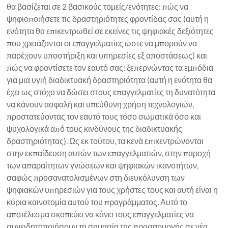
θα βασίζεται σε 2 βασικούς τομείς/ενότητες: πώς να
ψηφιοποιήσετε τις δραστηριότητες φροντίδας σας (αυτή η
ενότητα θα επικεντρωθεί σε εκείνες τις ψηφιακές δεξιότητες
που χρειάζονται οι επαγγελματίες ώστε να μπορούν να
παρέχουν υποστήριξη και υπηρεσίες εξ αποστάσεως) και
πώς να φροντίσετε τον εαυτό σας: ξεπερνώντας τα εμπόδια
για μια υγιή διαδικτυακή δραστηριότητα (αυτή η ενότητα θα
έχει ως στόχο να δώσει στους επαγγελματίες τη δυνατότητα
να κάνουν ασφαλή και υπεύθυνη χρήση τεχνολογιών,
προστατεύοντας τον εαυτό τους τόσο σωματικά όσο και
ψυχολογικά από τους κινδύνους της διαδικτυακής
δραστηριότητας). Ως εκ τούτου, τα κενά επικεντρώνονται
στην εκπαίδευση αυτών των επαγγελματιών, στην παροχή
των απαραίτητων γνώσεων και ψηφιακών ικανοτήτων,
σαφώς προσανατολισμένων στη διευκόλυνση των
ψηφιακών υπηρεσιών για τους χρήστες τους και αυτή είναι η
κύρια καινοτομία αυτού του προγράμματος. Αυτό το
αποτέλεσμα σκοπεύει να κάνει τους επαγγελματίες να
συνειδητοποιήσουν τη σημασία της προσαρμογής σε νέα