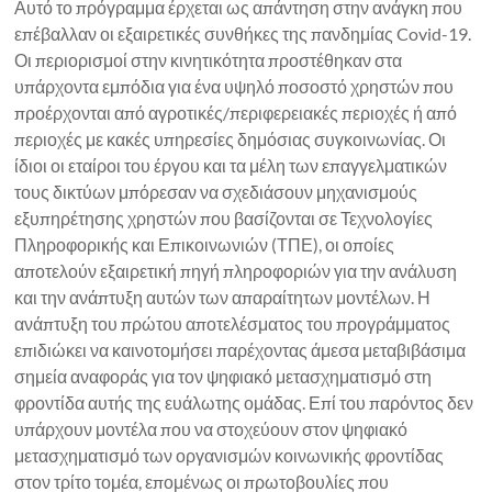
Αυτό το πρόγραμμα έρχεται ως απάντηση στην ανάγκη που
επέβαλλαν οι εξαιρετικές συνθήκες της πανδημίας Covid-19.
Οι περιορισμοί στην κινητικότητα προστέθηκαν στα
υπάρχοντα εμπόδια για ένα υψηλό ποσοστό χρηστών που
προέρχονται από αγροτικές/περιφερειακές περιοχές ή από
περιοχές με κακές υπηρεσίες δημόσιας συγκοινωνίας. Οι
ίδιοι οι εταίροι του έργου και τα μέλη των επαγγελματικών
τους δικτύων μπόρεσαν να σχεδιάσουν μηχανισμούς
εξυπηρέτησης χρηστών που βασίζονται σε Τεχνολογίες
Πληροφορικής και Επικοινωνιών (ΤΠΕ), οι οποίες
αποτελούν εξαιρετική πηγή πληροφοριών για την ανάλυση
και την ανάπτυξη αυτών των απαραίτητων μοντέλων. Η
ανάπτυξη του πρώτου αποτελέσματος του προγράμματος
επιδιώκει να καινοτομήσει παρέχοντας άμεσα μεταβιβάσιμα
σημεία αναφοράς για τον ψηφιακό μετασχηματισμό στη
φροντίδα αυτής της ευάλωτης ομάδας. Επί του παρόντος δεν
υπάρχουν μοντέλα που να στοχεύουν στον ψηφιακό
μετασχηματισμό των οργανισμών κοινωνικής φροντίδας
στον τρίτο τομέα, επομένως οι πρωτοβουλίες που