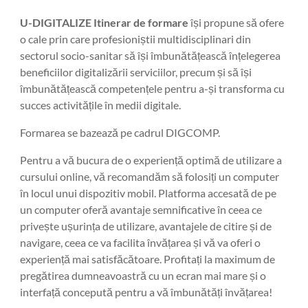
U-DIGITALIZE Itinerar de formare
își propune să ofere
o cale prin care profesioniștii multidisciplinari din
sectorul socio-sanitar să își îmbunătățească înțelegerea
beneficiilor digitalizării serviciilor, precum și să își
îmbunătățească competențele pentru a-și transforma cu
succes activitățile în medii digitale.
Formarea se bazează pe cadrul DIGCOMP.
Pentru a vă bucura de o experiență optimă de utilizare a
cursului online, vă recomandăm să folosiți un computer
în locul unui dispozitiv mobil. Platforma accesată de pe
un computer oferă avantaje semnificative în ceea ce
privește ușurința de utilizare, avantajele de citire și de
navigare, ceea ce va facilita învățarea și vă va oferi o
experiență mai satisfăcătoare. Profitați la maximum de
pregătirea dumneavoastră cu un ecran mai mare și o
interfață concepută pentru a vă îmbunătăți învățarea!