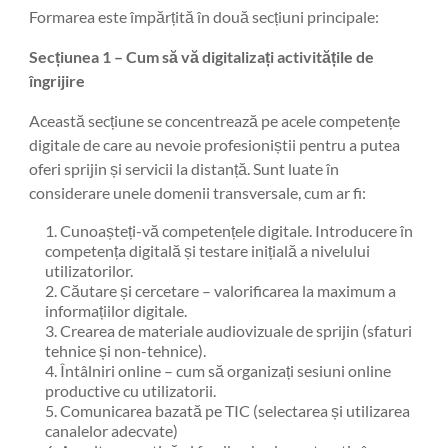
Formarea este împărțită în două secțiuni principale:
Secțiunea 1 – Cum să vă digitalizați activitățile de
îngrijire
Această secțiune se concentrează pe acele competențe
digitale de care au nevoie profesioniștii pentru a putea
oferi sprijin și servicii la distanță. Sunt luate în
considerare unele domenii transversale, cum ar fi:
Cunoașteți-vă competențele digitale. Introducere în
competența digitală și testare inițială a nivelului
utilizatorilor.
Căutare și cercetare – valorificarea la maximum a
informațiilor digitale.
Crearea de materiale audiovizuale de sprijin (sfaturi
tehnice și non-tehnice).
Întâlniri online – cum să organizați sesiuni online
productive cu utilizatorii.
Comunicarea bazată pe TIC (selectarea și utilizarea
canalelor adecvate)