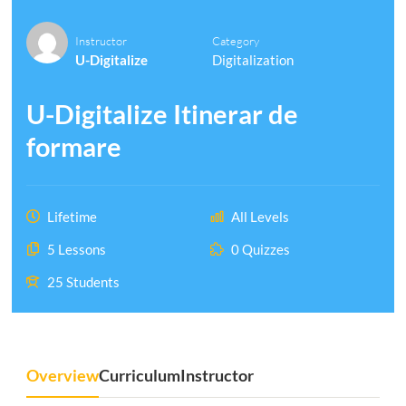
Instructor
Category
U-Digitalize
Digitalization
U-Digitalize Itinerar de
formare
Lifetime
All Levels
5 Lessons
0 Quizzes
25 Students
Overview
Curriculum
Instructor